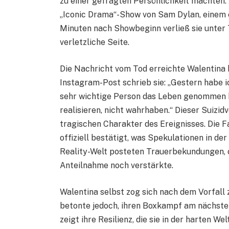
zu einer gefragten Persönlichkeit machten.
„Iconic Drama“-Show von Sam Dylan, einem e
Minuten nach Showbeginn verließ sie unter Tr
verletzliche Seite.
Die Nachricht vom Tod erreichte Walentina 
Instagram-Post schrieb sie: „Gestern habe i
sehr wichtige Person das Leben genommen ha
realisieren, nicht wahrhaben.“ Dieser Suizidv
tragischen Charakter des Ereignisses. Die F
offiziell bestätigt, was Spekulationen in d
Reality-Welt posteten Trauerbekundungen, 
Anteilnahme noch verstärkte.​
Walentina selbst zog sich nach dem Vorfall 
betonte jedoch, ihren Boxkampf am nächsten
zeigt ihre Resilienz, die sie in der harten W