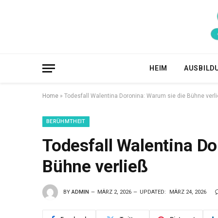
HEIM
AUSBILD
Home
»
Todesfall Walentina Doronina: Warum sie die Bühne verl
BERÜHMTHEIT
Todesfall Walentina Do
Bühne verließ
BY
ADMIN
MÄRZ 2, 2026
UPDATED:
MÄRZ 24, 2026