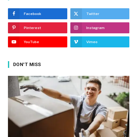
Facebook
Twitter
Pinterest
Instagram
YouTube
Vimeo
DON'T MISS